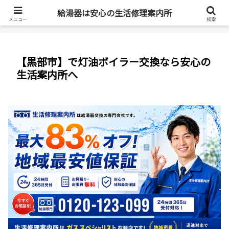
最短即日・全国対応・最大83%OFF
給湯器は安心の生活修理案内所
メニュー
検索
【黒部市】で灯油ボイラー交換なら安心の
生活案内所へ