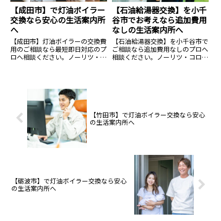
【成田市】で灯油ボイラー
【石油給湯器交換】を小千
交換なら安心の生活案内所
谷市でお考えなら追加費用
へ
なしの生活案内所へ
【成田市】灯油ボイラーの交換費
【石油給湯器交換】を小千谷市で
用のご相談なら最短即日対応のプ
ご相談なら追加費用なしのプロへ
ロへ相談ください。ノーリツ・コ
相談ください。ノーリツ・コロナ
ロナ等全メーカー対応、費用のご
等全メーカー対応、費用相場のご
相談は14.8万円〜。見積無料・24
相談は14.8万円〜。見積無料・24
時間365日受付中。安心の生活案
時間365日受付中。安心の生活案
内所へ。
内所へ。
【竹田市】で灯油ボイラー交換なら安心
の生活案内所へ
【砺波市】で灯油ボイラー交換なら安心
の生活案内所へ