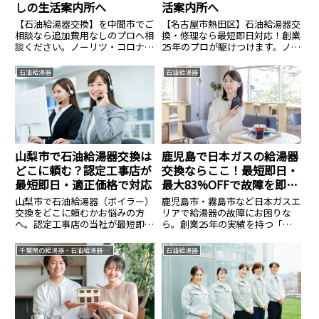
しの生活案内所へ
活案内所へ
【石油給湯器交換】を中間市でご
【名古屋市熱田区】石油給湯器交
相談なら追加費用なしのプロへ相
換・修理なら最短即日対応！創業
談ください。ノーリツ・コロナ等
25年のプロが駆けつけます。ノー
全メーカー対応、費用相場のご相
リツ・コロナ等全メーカー対応、
談は14.8万円〜。見積無料・24時
費用は14.8万円〜。見積無料・24
石油給湯器
石油給湯器
間365日受付中。安心の生活案内
時間365日受付中。安心の生活案
所へ。
内所へ。
山梨市で石油給湯器交換は
鹿児島で日本ガスの給湯器
どこに頼む？認定工事店が
交換ならここ！最短即日・
最短即日・適正価格で対応
最大83%OFFで故障を即解
決
山梨市で石油給湯器（ボイラー）
鹿児島市・霧島市など日本ガスエ
交換をどこに頼むかお悩みの方
リアで給湯器の故障にお困りな
へ。認定工事店の当社が最短即日
ら。創業25年の実績を持つ「生
で出張交換します。直圧式・エコ
活案内所」が、最短即日で駆けつ
フィールの在庫多数。寒冷地特有
けます！リンナイ・ノーリツ等の
千葉県の給湯器・石油給湯器交換なら生活案内所
石油給湯器
の凍結対策も万全に、資格保有者
正規品が最大83%OFF。工事費込
が工事費込みの適正価格で施工。
みの明朗会計と10年保証で、お湯
見積もり無料。
のトラブルを安く・早く・確実に
解決します。