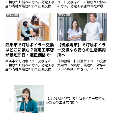
に頼むかお悩みの方へ。認定工事
ラー）交換をどこに頼むかお悩み
店の当社が最短即日で出張交換し
の方へ。認定工事店の当社が最短
ます。直圧式・エコフィールの在
即日で出張交換します。直圧式・
庫多数。寒冷地特有の凍結対策も
エコフィールの在庫多数。寒冷地
石油給湯器
石油給湯器
万全に、資格保有者が工事費込み
特有の凍結対策も万全に、資格保
の適正価格で施工。見積もり無
有者が工事費込みの適正価格で施
料。
工。見積もり無料。
西条市で灯油ボイラー交換
【御殿場市】で灯油ボイラ
はどこに頼む？認定工事店
ー交換なら安心の生活案内
が最短即日・適正価格で対
所へ
応
西条市で灯油ボイラー交換をどこ
【御殿場市】灯油ボイラーの交換
に頼むかお悩みの方へ。認定工事
費用のご相談なら最短即日対応の
店の当社が最短即日で出張交換し
プロへ相談ください。ノーリツ・
ます。直圧式・エコフィールの在
コロナ等全メーカー対応、費用の
庫多数。寒冷地特有の凍結対策も
ご相談は14.8万円〜。見積無料・
万全に、資格保有者が工事費込み
24時間365日受付中。安心の生活
の適正価格で施工。見積もり無
案内所へ。
料。
【那須郡那須町】で灯油ボイラー交換な
ら安心の生活案内所へ