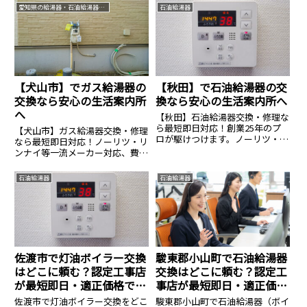
愛知県の給湯器・石油給湯器交換なら生活案内所
石油給湯器
【犬山市】でガス給湯器の
【秋田】で石油給湯器の交
交換なら安心の生活案内所
換なら安心の生活案内所へ
へ
【秋田】石油給湯器交換・修理な
ら最短即日対応！創業25年のプ
【犬山市】ガス給湯器交換・修理
ロが駆けつけます。ノーリツ・コ
なら最短即日対応！ノーリツ・リ
ロナ等全メーカー対応、費用は
ンナイ等一流メーカー対応、費用
14.8万円〜。見積無料・24時間
は6万3000円〜。見積無料・24時
365日受付中。安心の生活案内所
間365日受付中。安心の生活案内
石油給湯器
石油給湯器
へ。
所へ。
佐渡市で灯油ボイラー交換
駿東郡小山町で石油給湯器
はどこに頼む？認定工事店
交換はどこに頼む？認定工
が最短即日・適正価格で対
事店が最短即日・適正価格
応
で対応
佐渡市で灯油ボイラー交換をどこ
駿東郡小山町で石油給湯器（ボイ