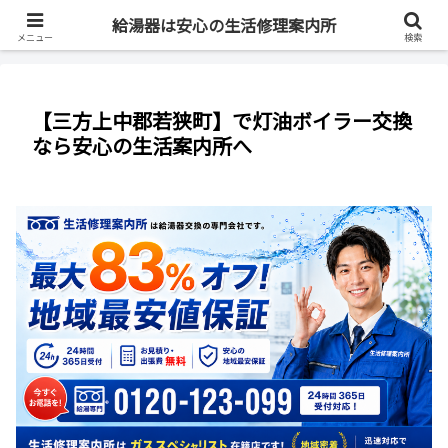
最短即日・全国対応・最大83%OFF
給湯器は安心の生活修理案内所
メニュー
検索
【三方上中郡若狭町】で灯油ボイラー交換
なら安心の生活案内所へ