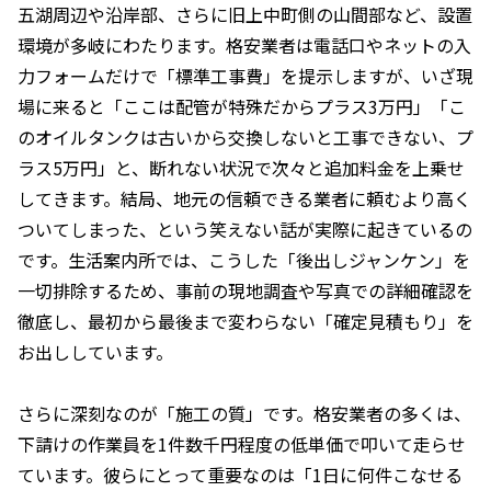
五湖周辺や沿岸部、さらに旧上中町側の山間部など、設置
環境が多岐にわたります。格安業者は電話口やネットの入
力フォームだけで「標準工事費」を提示しますが、いざ現
場に来ると「ここは配管が特殊だからプラス3万円」「こ
のオイルタンクは古いから交換しないと工事できない、プ
ラス5万円」と、断れない状況で次々と追加料金を上乗せ
してきます。結局、地元の信頼できる業者に頼むより高く
ついてしまった、という笑えない話が実際に起きているの
です。生活案内所では、こうした「後出しジャンケン」を
一切排除するため、事前の現地調査や写真での詳細確認を
徹底し、最初から最後まで変わらない「確定見積もり」を
お出ししています。
さらに深刻なのが「施工の質」です。格安業者の多くは、
下請けの作業員を1件数千円程度の低単価で叩いて走らせ
ています。彼らにとって重要なのは「1日に何件こなせる