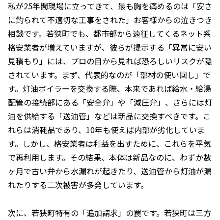
私が25年間現場に立ってきて、最も胸を痛めるのは「安さ
に釣られて不適切な工事をされた」お客様からの泣きつき
相談です。若狭町でも、都市部から遠征してくるネット系
格安業者が増えていますが、彼らが提示する「異常に安い
見積もり」には、プロの目から見れば恐ろしいリスクが隠
されています。まず、代表的なのが「部材の使い回し」で
す。灯油ボイラーを交換する際、本来であれば給水・給湯
配管の接続部にある「安全弁」や「減圧弁」、さらには灯
油を供給する「送油管」などは新品に交換すべきです。こ
れらは消耗品であり、10年も使えば内部が劣化していま
す。しかし、格安業者は利益を出すために、これらを平気
で再利用します。その結果、本体は新品なのに、わずか数
ヶ月で古い弁から水漏れが起きたり、送油管から灯油が漏
れたりする二次被害が多発しています。
次に、若狭町特有の「追加請求」の罠です。若狭町は三方