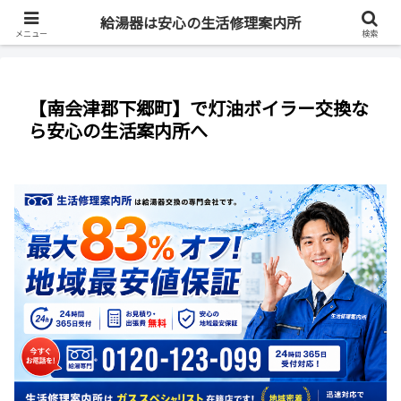
最短即日・全国対応・最大83%OFF
給湯器は安心の生活修理案内所
メニュー
検索
【南会津郡下郷町】で灯油ボイラー交換な
ら安心の生活案内所へ