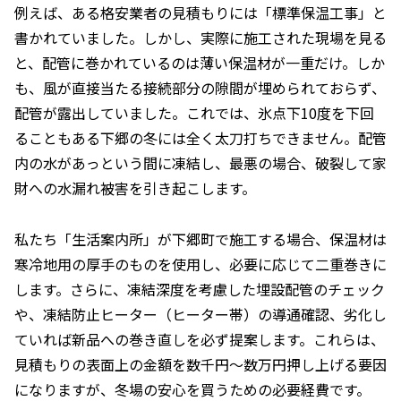
例えば、ある格安業者の見積もりには「標準保温工事」と
書かれていました。しかし、実際に施工された現場を見る
と、配管に巻かれているのは薄い保温材が一重だけ。しか
も、風が直接当たる接続部分の隙間が埋められておらず、
配管が露出していました。これでは、氷点下10度を下回
ることもある下郷の冬には全く太刀打ちできません。配管
内の水があっという間に凍結し、最悪の場合、破裂して家
財への水漏れ被害を引き起こします。
私たち「生活案内所」が下郷町で施工する場合、保温材は
寒冷地用の厚手のものを使用し、必要に応じて二重巻きに
します。さらに、凍結深度を考慮した埋設配管のチェック
や、凍結防止ヒーター（ヒーター帯）の導通確認、劣化し
ていれば新品への巻き直しを必ず提案します。これらは、
見積もりの表面上の金額を数千円〜数万円押し上げる要因
になりますが、冬場の安心を買うための必要経費です。