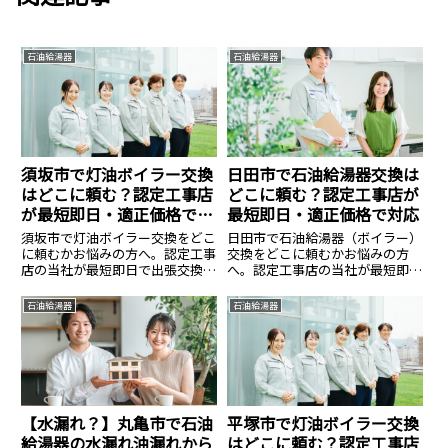
石油給湯器
石油給湯器
須坂市で灯油ボイラー交換
日田市で石油給湯器交換は
はどこに頼む？認定工事店
どこに頼む？認定工事店が
が最短即日・適正価格で対
最短即日・適正価格で対応
応
須坂市で灯油ボイラー交換をどこ
日田市で石油給湯器（ボイラー）
に頼むかお悩みの方へ。認定工事
交換をどこに頼むかお悩みの方
店の当社が最短即日で出張交換し
へ。認定工事店の当社が最短即日
ます。直圧式・エコフィールの在
で出張交換します。直圧式・エコ
庫多数。寒冷地特有の凍結対策も
フィールの在庫多数。寒冷地特有
石油給湯器
石油給湯器
万全に、資格保有者が工事費込み
の凍結対策も万全に、資格保有者
の適正価格で施工。見積もり無
が工事費込みの適正価格で施工。
料。
見積もり無料。
【水漏れ？】丸亀市で石油
平塚市で灯油ボイラー交換
給湯器の水漏れ油漏れから
はどこに頼む？認定工事店