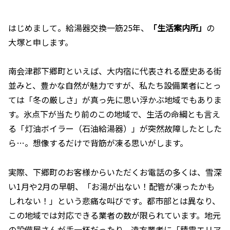
はじめまして。給湯器交換一筋25年、
「生活案内所」
の
大塚と申します。
南会津郡下郷町といえば、大内宿に代表される歴史ある街
並みと、豊かな自然が魅力ですが、私たち設備業者にとっ
ては「冬の厳しさ」が真っ先に思い浮かぶ地域でもありま
す。氷点下が当たり前のこの地域で、生活の命綱とも言え
る「灯油ボイラー（石油給湯器）」が突然故障したとした
ら…。想像するだけで背筋が凍る思いがします。
実際、下郷町のお客様からいただくお電話の多くは、雪深
い1月や2月の早朝、「お湯が出ない！配管が凍ったかも
しれない！」という悲痛な叫びです。都市部とは異なり、
この地域では対応できる業者の数が限られています。地元
の設備屋さんが手一杯だったり、遠方業者に「積雪エリア