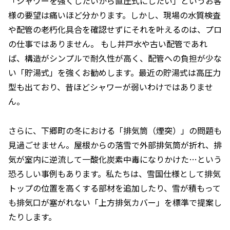
「シャワーを強くしたいから直圧式にしたい」というお客
様の要望は痛いほど分かります。しかし、現場の水質検査
や配管の老朽化具合を確認せずにそれを叶えるのは、プロ
の仕事ではありません。 もし井戸水や古い配管であれ
ば、構造がシンプルで耐久性が高く、配管への負担が少な
い「貯湯式」を強くお勧めします。最近の貯湯式は高圧力
型も出ており、昔ほどシャワーが弱いわけではありませ
ん。
さらに、下郷町の冬における「排気筒（煙突）」の問題も
見過ごせません。屋根からの落雪で外部排気筒が折れ、排
気が室内に逆流して一酸化炭素中毒になりかけた…という
恐ろしい事例もあります。私たちは、雪国仕様として排気
トップの位置を高くする部材を追加したり、雪が積もって
も排気口が塞がれない「上方排気カバー」を標準で提案し
たりします。