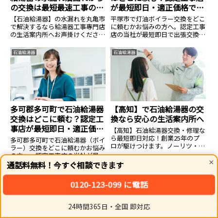
の交換は最短最速工事の生
が最短即日・適正価格で対
活案内所
応
【石油給湯器】の水漏れを丸亀市
平塚市で灯油ボイラー交換をどこ
で解決するなら給湯器工事專門店
に頼むかお悩みの方へ。認定工事
の生活案内所へお声掛けくださ
店の当社が最短即日で出張交換し
い。ノーリツ・リンナイ等全メー
ます。直圧式・エコフィールの在
カー対応、費用相場のご相談は
庫多数。寒冷地特有の凍結対策も
石油給湯器
石油給湯器
14.8万円〜。見積無料・24時間
万全に、資格保有者が工事費込み
365日受付中。
の適正価格で施工。見積もり無
料。
多可郡多可町で石油給湯器
【高知】で石油給湯器の交
交換はどこに頼む？認定工
換なら安心の生活案内所へ
事店が最短即日・適正価格
【高知】石油給湯器交換・修理な
で対応
ら最短即日対応！創業25年のプ
多可郡多可町で石油給湯器（ボイ
ロが駆けつけます。ノーリツ・コ
ラー）交換をどこに頼むかお悩み
ロナ等全メーカー対応、費用は
の方へ。認定工事店の当社が最短
14.8万円〜。見積無料・24時間
×
即日で出張交換します。直圧式・
通話料無料！今すぐ相談できます
365日受付中。安心の生活案内所
エコフィールの在庫多数。寒冷地
へ。
特有の凍結対策も万全に、資格保
0120-123-099 に電話
有者が工事費込みの適正価格で施
工。見積もり無料。
24時間365日・全国 即対応
【浜松市浜名区】で灯油ボイラー交換な
ホーム
シェア
トップ
サイドバー