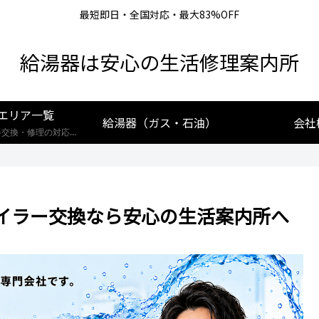
最短即日・全国対応・最大83%OFF
給湯器は安心の生活修理案内所
エリア一覧
給湯器（ガス・石油）
会社
【全国対応】給湯器交換・修理の対応エリア一覧。北海道から沖縄まで、創業25年の実績あるプロが最短即日で駆けつけます。リンナイ・ノーリツ・パロマなど全メーカー対応。お住まいの地域の施工事例や費用相場をご確認いただけます。
イラー交換なら安心の生活案内所へ