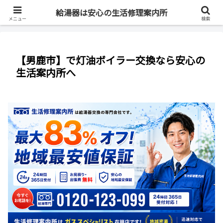
最短即日・全国対応・最大83%OFF
給湯器は安心の生活修理案内所
メニュー
検索
【男鹿市】で灯油ボイラー交換なら安心の
生活案内所へ