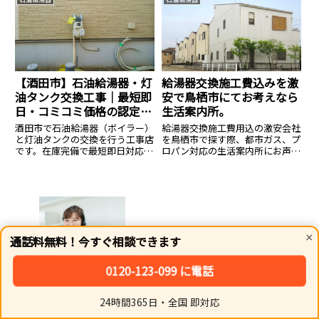
24時間365日受付中。安心の生活
時間365日受付中。安心の生活案
案内所へ。
内所へ。
【酒田市】石油給湯器・灯
給湯器交換施工費込みを激
油タンク交換工事｜最短即
安で鳥栖市にてお考えなら
日・コミコミ価格の認定施
生活案内所。
工店
酒田市で石油給湯器（ボイラー）
給湯器交換施工費用込の激安会社
と灯油タンクの交換を行う工事店
を鳥栖市で探す際、都市ガス、プ
です。在庫完備で最短即日対応。
ロパン対応の生活案内所にお声掛
液化石油ガス設備士が凍結対策を
けください。
含めた確実な施工を行います。本
体＋標準工事＋処分費の総額提
示。
【川上郡弟子屈町】で灯油ボイラー交換
×
通話料無料！今すぐ相談できます
なら安心の生活案内所へ
0120-123-099 に電話
24時間365日・全国 即対応
ホーム
シェア
トップ
サイドバー