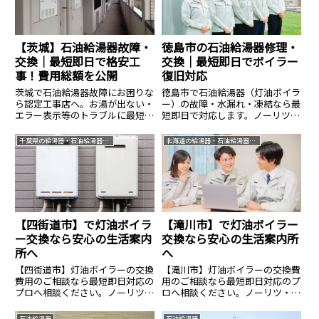
【茨城】石油給湯器故障・
徳島市の石油給湯器修理・
交換｜最短即日で格安工
交換｜最短即日でボイラー
事！費用総額を公開
復旧対応
茨城で石油給湯器故障にお困りな
徳島市で石油給湯器（灯油ボイラ
ら認定工事店へ。お湯が出ない・
ー）の故障・水漏れ・凍結なら最
エラー表示等のトラブルに最短即
短即日で対応します。ノーリツ・
日で対応します。交換費用は本体
コロナなど全メーカー修理・交換
＋工事費＋処分費のコミコミ総額
可能。有資格者が適正価格で施
千葉県の給湯器・石油給湯器交換なら生活案内所
北海道の給湯器・石油給湯器交換なら生活案内所
でご提案。見積もりは写真送付で
工、見積りは無料です。
即答可能です。
【四街道市】で灯油ボイラ
【滝川市】で灯油ボイラー
ー交換なら安心の生活案内
交換なら安心の生活案内所
所へ
へ
【四街道市】灯油ボイラーの交換
【滝川市】灯油ボイラーの交換費
費用のご相談なら最短即日対応の
用のご相談なら最短即日対応のプ
プロへ相談ください。ノーリツ・
ロへ相談ください。ノーリツ・コ
コロナ等全メーカー対応、費用の
ロナ等全メーカー対応、費用のご
ご相談は14.8万円〜。見積無料・
相談は14.8万円〜。見積無料・24
石油給湯器
石油給湯器