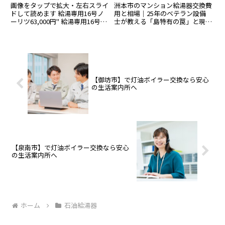
対応。
します。
画像をタップで拡大・左右スライ
洲本市のマンション給湯器交換費
ドして読めます 給湯専用16号ノ
用と相場｜25年のベテラン設備
ーリツ63,000円" 給湯専用16号パ
士が教える「島特有の罠」と現場
ロマ76,500円 16号追焚給湯器リ
の真実はじめまして。生活案内所
ンナイ前方排気 20号追焚給湯器
の現場責任者、給湯器交換一筋
据え置きオートエコジョーズお急
25年の大塚です。淡路島の中心、
ぎの方はお電話が最短です。機
洲本市にお住まいで「お湯が出な
種・設置場...
くなった」「マンションの管理
会...
【御坊市】で灯油ボイラー交換なら安心
の生活案内所へ
【泉南市】で灯油ボイラー交換なら安心
の生活案内所へ
ホーム
石油給湯器