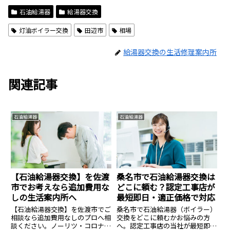
石油給湯器
給湯器交換
灯油ボイラー交換
田辺市
相場
給湯器交換の生活修理案内所
関連記事
石油給湯器
石油給湯器
【石油給湯器交換】を佐渡
桑名市で石油給湯器交換は
市でお考えなら追加費用な
どこに頼む？認定工事店が
しの生活案内所へ
最短即日・適正価格で対応
【石油給湯器交換】を佐渡市でご
桑名市で石油給湯器（ボイラー）
相談なら追加費用なしのプロへ相
交換をどこに頼むかお悩みの方
談ください。ノーリツ・コロナ等
へ。認定工事店の当社が最短即日