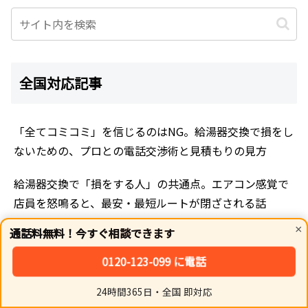
全国対応記事
「全てコミコミ」を信じるのはNG。給湯器交換で損をし
ないための、プロとの電話交渉術と見積もりの見方
給湯器交換で「損をする人」の共通点。エアコン感覚で
店員を怒鳴ると、最安・最短ルートが閉ざされる話
×
通話料無料！今すぐ相談できます
給湯器の「納期1週間」は嘘？メーカーも隠す「互換性
パズル」と在庫なしでも即日お湯を出す裏技
0120-123-099 に電話
「必ず当日にお湯が出るようにする」給湯器の在庫切れ
24時間365日・全国 即対応
ホーム
シェア
トップ
サイドバー
でも即日お湯を出す「緊急出湯」と順番待ちの裏側