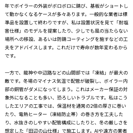
年でボイラーの外装がボロボロに錆び、基板がショートし
て動かなくなるケースが多々あります。一般的な業者は標
準品を設置して終わりですが、私は設置状況を見て「耐塩
害仕様」のモデルを提案したり、少しでも風の当たらない
場所への移設、あるいは防錆コーティングを施すなどの工
夫をアドバイスします。これだけで寿命が数年変わるから
です。
一方で、龍神や中辺路などの山間部では「凍結」が最大の
敵です。冬場のマイナス気温で配管が破裂し、ボイラー内
部の銅管がダメになってしまう。これはメーカー保証の対
象外になることも多い、恐ろしいトラブルです。私はこう
したエリアの工事では、保温材を通常の2倍の厚さに巻い
たり、電熱ヒーター（凍結防止帯）の巻き方を工夫した
り、水抜きのしやすい配管構成にしたりと、冬の厳しさを
想定した「田辺の山仕様」で施工します。AIや遠方の業者