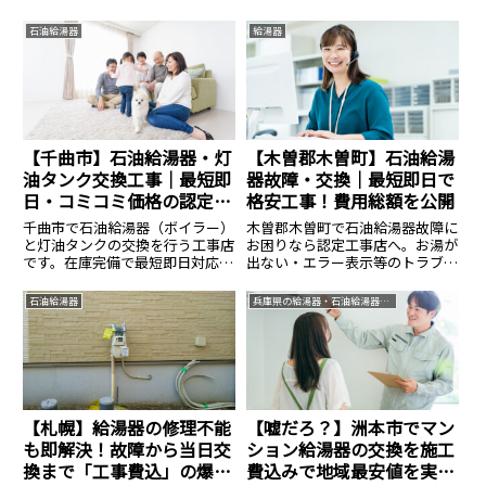
全メーカー対応、費用相場のご相
で出張交換します。直圧式・エコ
談は14.8万円〜。見積無料・24時
フィールの在庫多数。寒冷地特有
石油給湯器
給湯器
間365日受付中。安心の生活案内
の凍結対策も万全に、資格保有者
所へ。
が工事費込みの適正価格で施工。
見積もり無料。
【千曲市】石油給湯器・灯
【木曽郡木曽町】石油給湯
油タンク交換工事｜最短即
器故障・交換｜最短即日で
日・コミコミ価格の認定施
格安工事！費用総額を公開
工店
千曲市で石油給湯器（ボイラー）
木曽郡木曽町で石油給湯器故障に
と灯油タンクの交換を行う工事店
お困りなら認定工事店へ。お湯が
です。在庫完備で最短即日対応。
出ない・エラー表示等のトラブル
液化石油ガス設備士が凍結対策を
に最短即日で対応します。交換費
含めた確実な施工を行います。本
用は本体＋工事費＋処分費のコミ
石油給湯器
兵庫県の給湯器・石油給湯器交換なら生活案内所
体＋標準工事＋処分費の総額提
コミ総額でご提案。見積もりは写
示。
真送付で即答可能です。
【札幌】給湯器の修理不能
【嘘だろ？】洲本市でマン
も即解決！故障から当日交
ション給湯器の交換を施工
換まで「工事費込」の爆速
費込みで地域最安値を実現