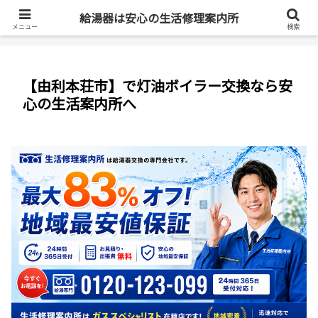
最短即日・全国対応・最大83%OFF
給湯器は安心の生活修理案内所
メニュー
検索
【由利本荘市】で灯油ボイラー交換なら安
心の生活案内所へ