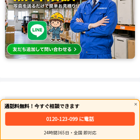
LINEで気軽にプロに相談
×
通話料無料！今すぐ相談できます
0120-123-099 に電話
24時間365日・全国 即対応
ホーム
シェア
トップ
サイドバー