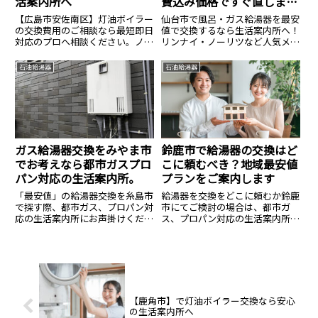
活案内所へ
費込み価格ですぐ直しま
す。
【広島市安佐南区】灯油ボイラー
仙台市で風呂・ガス給湯器を最安
の交換費用のご相談なら最短即日
値で交換するなら生活案内所へ！
対応のプロへ相談ください。ノー
リンナイ・ノーリツなど人気メー
リツ・コロナ等全メーカー対応、
カーが最大83%OFF。表示価格は
費用のご相談は14.8万円〜。見積
安心の【工事費込み・処分費込
石油給湯器
石油給湯器
無料・24時間365日受付中。安心
み】です。まずは無料お見積もり
の生活案内所へ。
を！
ガス給湯器交換をみやま市
鈴鹿市で給湯器の交換はど
でお考えなら都市ガスプロ
こに頼むべき？地域最安値
パン対応の生活案内所。
プランをご案内します
「最安値」の給湯器交換を糸島市
給湯器を交換をどこに頼むか鈴鹿
で探す際、都市ガス、プロパン対
市にてご検討の場合は、都市ガ
応の生活案内所にお声掛けくださ
ス、プロパン対応の生活案内所に
い。
お声掛けください。
【鹿角市】で灯油ボイラー交換なら安心
の生活案内所へ