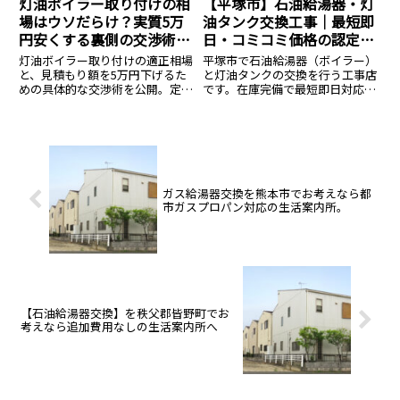
灯油ボイラー取り付けの相
【平塚市】石油給湯器・灯
場はウソだらけ？実質5万
油タンク交換工事｜最短即
円安くする裏側の交渉術を
日・コミコミ価格の認定施
今すぐ公開
工店
灯油ボイラー取り付けの適正相場
平塚市で石油給湯器（ボイラー）
と、見積もり額を5万円下げるた
と灯油タンクの交換を行う工事店
めの具体的な交渉術を公開。定価
です。在庫完備で最短即日対応。
の罠や追加工事費の仕組みを可視
液化石油ガス設備士が凍結対策を
化し、安く安全に交換するための
含めた確実な施工を行います。本
手順を解説します。
体＋標準工事＋処分費の総額提
示。
ガス給湯器交換を熊本市でお考えなら都
市ガスプロパン対応の生活案内所。
【石油給湯器交換】を秩父郡皆野町でお
考えなら追加費用なしの生活案内所へ