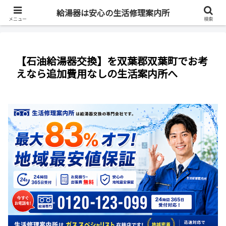
最短即日・全国対応・最大83%OFF
給湯器は安心の生活修理案内所
メニュー
検索
【石油給湯器交換】を双葉郡双葉町でお考
えなら追加費用なしの生活案内所へ