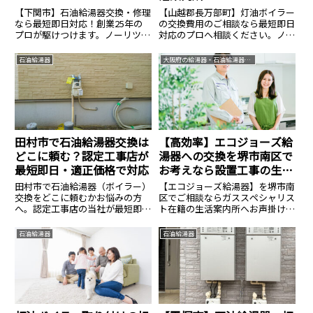
【下関市】石油給湯器交換・修理
【山越郡長万部町】灯油ボイラー
なら最短即日対応！創業25年の
の交換費用のご相談なら最短即日
プロが駆けつけます。ノーリツ・
対応のプロへ相談ください。ノー
コロナ等全メーカー対応、費用は
リツ・コロナ等全メーカー対応、
14.8万円〜。見積無料・24時間
費用のご相談は14.8万円〜。見積
石油給湯器
大阪府の給湯器・石油給湯器交換なら生活案内所
365日受付中。安心の生活案内所
無料・24時間365日受付中。安心
へ。
の生活案内所へ。
田村市で石油給湯器交換は
【高効率】エコジョーズ給
どこに頼む？認定工事店が
湯器への交換を堺市南区で
最短即日・適正価格で対応
お考えなら設置工事の生活
案内所へ
田村市で石油給湯器（ボイラー）
【エコジョーズ給湯器】を堺市南
交換をどこに頼むかお悩みの方
区でご相談ならガススペシャリス
へ。認定工事店の当社が最短即日
ト在籍の生活案内所へお声掛けく
で出張交換します。直圧式・エコ
ださい。ノーリツ・リンナイ等全
フィールの在庫多数。寒冷地特有
メーカー対応、費用相場のご相談
石油給湯器
石油給湯器
の凍結対策も万全に、資格保有者
は14.8万円〜。見積無料・24時間
が工事費込みの適正価格で施工。
365日受付中。安心の生活案内所
見積もり無料。
へ。