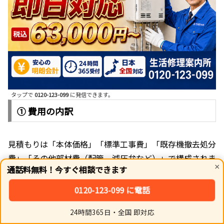
タップで
0120-123-099
に発信できます。
① 費用の内訳
見積もりは「本体価格」「標準工事費」「既存機撤去処分
費」「その他部材費（配管、減圧弁など）」で構成されま
×
通話料無料！今すぐ相談できます
す。弊社ではこれらを全て含んだ「コミコミ価格」でご提
示するため、後からの追加請求は原則ありません。
0120-123-099 に電話
24時間365日・全国 即対応
② 最適な機種の選定
ホーム
シェア
トップ
サイドバー