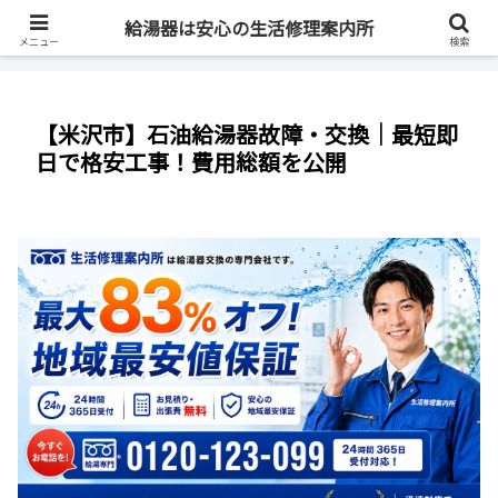
最短即日・全国対応・最大83%OFF
給湯器は安心の生活修理案内所
メニュー
検索
【米沢市】石油給湯器故障・交換｜最短即
日で格安工事！費用総額を公開