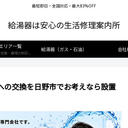
最短即日・全国対応・最大83%OFF
給湯器は安心の生活修理案内所
エリア一覧
給湯器（ガス・石油）
会社
【全国対応】給湯器交換・修理の対応エリア一覧。北海道から沖縄まで、創業25年の実績あるプロが最短即日で駆けつけます。リンナイ・ノーリツ・パロマなど全メーカー対応。お住まいの地域の施工事例や費用相場をご確認いただけます。
への交換を日野市でお考えなら設置