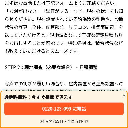
まずはお電話または下記フォームよりご連絡ください。
「お湯が出ない」「異音がする」など、現在の状況をお知
らせください。現在設置されている給湯器の型番や、設置
状況の写真（全体、配管部分、リモコン、排気筒周辺）を
送っていただけると、現地調査なしで正確な確定見積もり
をお出しすることが可能です。特に冬場は、積雪状況など
も教えていただけるとスムーズです。
STEP 2：現地調査（必要な場合）・日程調整
写真での判断が難しい場合や、屋内設置から屋外設置への
変更など複雑な工事になる場合は、スタッフが現地にお伺
×
通話料無料！今すぐ相談できます
いして状況を確認します。もちろん調査費用は無料です。
工事内容と金額にご納得いただけましたら、工事日程を調
0120-123-099 に電話
整します。在庫がある商品は、最短で即日の工事も可能で
24時間365日・全国 即対応
す。
ホーム
シェア
トップ
サイドバー