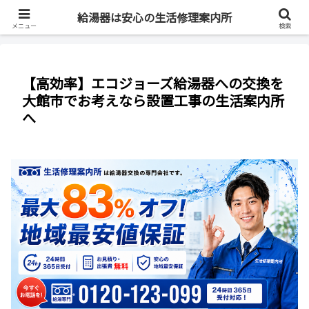
最短即日・全国対応・最大83%OFF
給湯器は安心の生活修理案内所
メニュー
検索
【高効率】エコジョーズ給湯器への交換を
大館市でお考えなら設置工事の生活案内所
へ