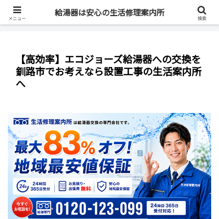
最短即日・全国対応・最大83%OFF
給湯器は安心の生活修理案内所
メニュー
検索
【高効率】エコジョーズ給湯器への交換を
釧路市でお考えなら設置工事の生活案内所
へ