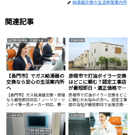
給湯器交換の生活修理案内所
関連記事
山口県の給湯器・石油給湯器交換なら生活案内所
石油給湯器
【長門市】でガス給湯器の
彦根市で灯油ボイラー交換
交換なら安心の生活案内所
はどこに頼む？認定工事店
へ
が最短即日・適正価格で対
応
【長門市】ガス給湯器交換・修理
彦根市で灯油ボイラー交換をどこ
なら最短即日対応！ノーリツ・リ
に頼むかお悩みの方へ。認定工事
ンナイ等一流メーカー対応、費用
店の当社が最短即日で出張交換し
は6万3000円〜。見積無料・24時
ます。直圧式・エコフィールの在
間365日受付中。安心の生活案内
庫多数。寒冷地特有の凍結対策も
石油給湯器
石油給湯器
所へ。
万全に、資格保有者が工事費込み
の適正価格で施工。見積もり無
料。