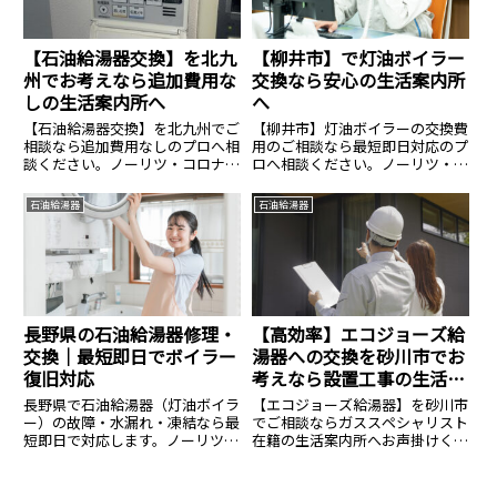
【石油給湯器交換】を北九
【柳井市】で灯油ボイラー
州でお考えなら追加費用な
交換なら安心の生活案内所
しの生活案内所へ
へ
【石油給湯器交換】を北九州でご
【柳井市】灯油ボイラーの交換費
相談なら追加費用なしのプロへ相
用のご相談なら最短即日対応のプ
談ください。ノーリツ・コロナ等
ロへ相談ください。ノーリツ・コ
全メーカー対応、費用相場のご相
ロナ等全メーカー対応、費用のご
談は14.8万円〜。見積無料・24時
相談は14.8万円〜。見積無料・24
石油給湯器
石油給湯器
間365日受付中。安心の生活案内
時間365日受付中。安心の生活案
所へ。
内所へ。
長野県の石油給湯器修理・
【高効率】エコジョーズ給
交換｜最短即日でボイラー
湯器への交換を砂川市でお
復旧対応
考えなら設置工事の生活案
内所へ
長野県で石油給湯器（灯油ボイラ
【エコジョーズ給湯器】を砂川市
ー）の故障・水漏れ・凍結なら最
でご相談ならガススペシャリスト
短即日で対応します。ノーリツ・
在籍の生活案内所へお声掛けくだ
コロナなど全メーカー修理・交換
さい。ノーリツ・リンナイ等全メ
可能。有資格者が適正価格で施
ーカー対応、費用相場のご相談は
工、見積りは無料です。
14.8万円〜。見積無料・24時間