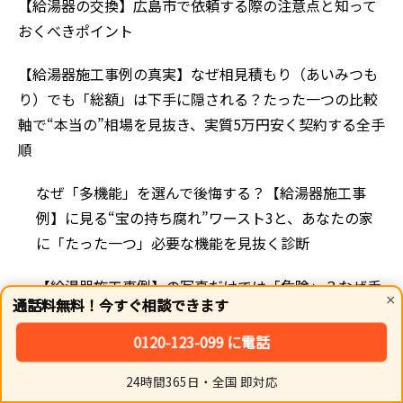
【給湯器の交換】広島市で依頼する際の注意点と知って
おくべきポイント
【給湯器施工事例の真実】なぜ相見積もり（あいみつも
り）でも「総額」は下手に隠される？たった一つの比較
軸で“本当の”相場を見抜き、実質5万円安く契約する全手
順
なぜ「多機能」を選んで後悔する？【給湯器施工事
例】に見る“宝の持ち腐れ”ワースト3と、あなたの家
に「たった一つ」必要な機能を見抜く診断
【給湯器施工事例】の写真だけでは「危険」？なぜ手
×
通話料無料！今すぐ相談できます
抜き工事は見抜けないのか。今すぐ“安全な業者”を炙
り出す「資格・保証」絶対チェックリスト
0120-123-099 に電話
【給湯器施工事例】100件見てもムダ？なぜ「あなた
24時間365日・全国 即対応
ホーム
シェア
トップ
サイドバー