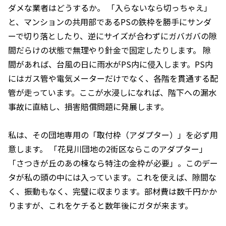
ダメな業者はどうするか。 「入らないなら切っちゃえ」
と、マンションの共用部であるPSの鉄枠を勝手にサンダ
ーで切り落としたり、逆にサイズが合わずにガバガバの隙
間だらけの状態で無理やり針金で固定したりします。 隙
間があれば、台風の日に雨水がPS内に侵入します。PS内
にはガス管や電気メーターだけでなく、各階を貫通する配
管が走っています。ここが水浸しになれば、階下への漏水
事故に直結し、損害賠償問題に発展します。
私は、その団地専用の「取付枠（アダプター）」を必ず用
意します。 「花見川団地の2街区ならこのアダプター」
「さつきが丘のあの棟なら特注の金枠が必要」。このデー
タが私の頭の中には入っています。これを使えば、隙間な
く、振動もなく、完璧に収まります。部材費は数千円かか
りますが、これをケチると数年後にガタが来ます。