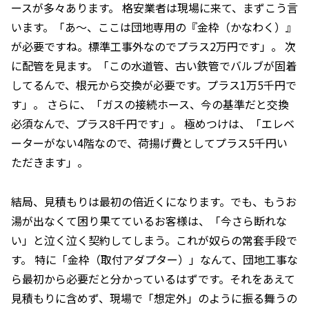
ースが多々あります。 格安業者は現場に来て、まずこう言
います。「あ〜、ここは団地専用の『金枠（かなわく）』
が必要ですね。標準工事外なのでプラス2万円です」。 次
に配管を見ます。「この水道管、古い鉄管でバルブが固着
してるんで、根元から交換が必要です。プラス1万5千円で
す」。 さらに、「ガスの接続ホース、今の基準だと交換
必須なんで、プラス8千円です」。 極めつけは、「エレベ
ーターがない4階なので、荷揚げ費としてプラス5千円い
ただきます」。
結局、見積もりは最初の倍近くになります。でも、もうお
湯が出なくて困り果てているお客様は、「今さら断れな
い」と泣く泣く契約してしまう。これが奴らの常套手段で
す。 特に「金枠（取付アダプター）」なんて、団地工事な
ら最初から必要だと分かっているはずです。それをあえて
見積もりに含めず、現場で「想定外」のように振る舞うの