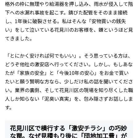
格外の枠に無理やり給湯器を押し込み、雨水が侵入して階
下への水漏れ事故を起こす。錆びた配管をそのまま接続
し、1年後に破裂させる。私はそんな「安物買いの銭失
い」をして泣いている花見川のお客様を、嫌というほど見
てきました。
「とにかく安ければ何でもいい」。そう思っている方は、
どうぞ他社の激安店へ行ってください。しかし、もしあな
たが「家族の安全」と「今後10年の安心」をお金で買い
たいと願う賢明な方なら、少しだけ私の話を聞いてくださ
い。業界の裏側、そして花見川区の現場を知り尽くした職
人しか知らない「泥臭い真実」を、包み隠さずお話ししま
す。
花見川区で横行する「激安チラシ」の巧妙
な罠。なぜ見積もり後に「団地加工費」が