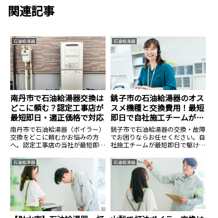
関連記事
石油給湯器
石油給湯器
南丹市で石油給湯器交換は
銚子市の石油給湯器のオス
どこに頼む？認定工事店が
スメ機種と交換費用！最短
最短即日・適正価格で対応
即日で自社施工チームが対
応
南丹市で石油給湯器（ボイラー）
銚子市で石油給湯器の交換・故障
交換をどこに頼むかお悩みの方
でお困りならお任せください。自
へ。認定工事店の当社が最短即日
社施工チームが最短即日で駆けつ
で出張交換します。直圧式・エコ
け、出張見積もりから交換工事ま
フィールの在庫多数。寒冷地特有
で一貫対応します。エコフィール
石油給湯器
石油給湯器
の凍結対策も万全に、資格保有者
などのオススメ機種や、本体＋標
が工事費込みの適正価格で施工。
準工事費込みの明確な費用内訳を
見積もり無料。
わかりやすく解説。冬の凍結トラ
ブルにも有資格者が安全・確実に
対応します。