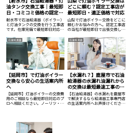
【射水市】石油給湯器・灯
山梨で灯油ボイラー交換は
油タンク交換工事｜最短即
どこに頼む？認定工事店が
日・コミコミ価格の認定施
最短即日・適正価格で対応
工店
射水市で石油給湯器（ボイラー）
山梨で灯油ボイラー交換をどこに
と灯油タンクの交換を行う工事店
頼むかお悩みの方へ。認定工事店
です。在庫完備で最短即日対応。
の当社が最短即日で出張交換しま
液化石油ガス設備士が凍結対策を
す。直圧式・エコフィールの在庫
含めた確実な施工を行います。本
多数。寒冷地特有の凍結対策も万
石油給湯器
石油給湯器
体＋標準工事＋処分費の総額提
全に、資格保有者が工事費込みの
示。
適正価格で施工。見積もり無料。
【延岡市】で灯油ボイラー
【水漏れ？】鹿屋市で石油
交換なら安心の生活案内所
給湯器の水漏れ油漏れから
へ
の交換は最短最速工事の生
活案内所
【延岡市】灯油ボイラーの交換費
【石油給湯器】の水漏れを鹿屋市
用のご相談なら最短即日対応のプ
で解決するなら給湯器工事專門店
ロへ相談ください。ノーリツ・コ
の生活案内所へお声掛けくださ
ロナ等全メーカー対応、費用のご
い。ノーリツ・リンナイ等全メー
相談は14.8万円〜。見積無料・24
カー対応、費用相場のご相談は
時間365日受付中。安心の生活案
14.8万円〜。見積無料・24時間
内所へ。
365日受付中。