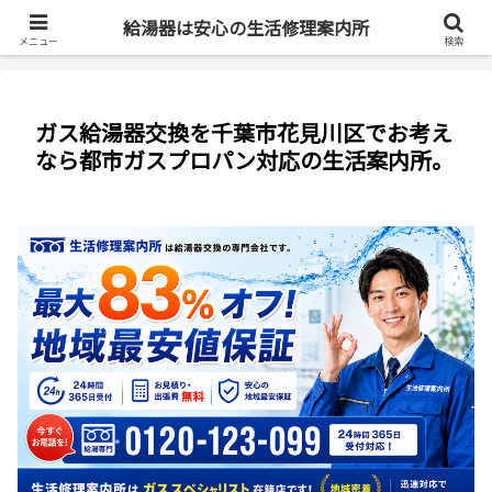
最短即日・全国対応・最大83%OFF
給湯器は安心の生活修理案内所
メニュー
検索
ガス給湯器交換を千葉市花見川区でお考え
なら都市ガスプロパン対応の生活案内所。