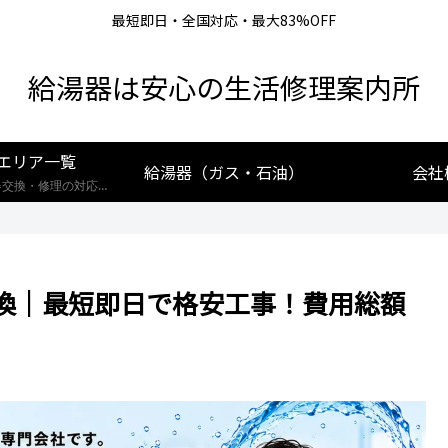
最短即日・全国対応・最大83%OFF
給湯器は安心の生活修理案内所
エリア一覧
給湯器（ガス・石油）
会社
【全国対応】給湯器交換・修理の対応エリア一覧。北海道から沖縄まで、創業25年の実績あるプロが最短即日で駆けつけます。リンナイ・ノーリツ・パロマなど全メーカー対応。お住まいの地域の施工事例や費用相場をご確認いただけます。
換｜最短即日で格安工事！費用総額