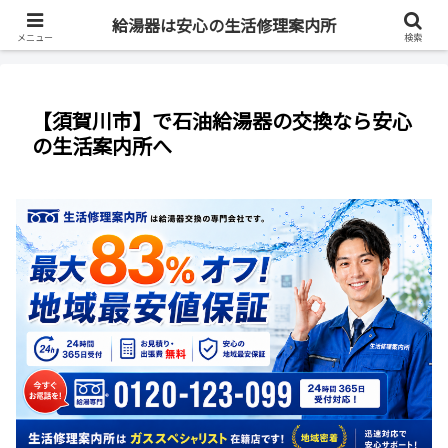
最短即日・全国対応・最大83%OFF
給湯器は安心の生活修理案内所
メニュー
検索
【須賀川市】で石油給湯器の交換なら安心
の生活案内所へ