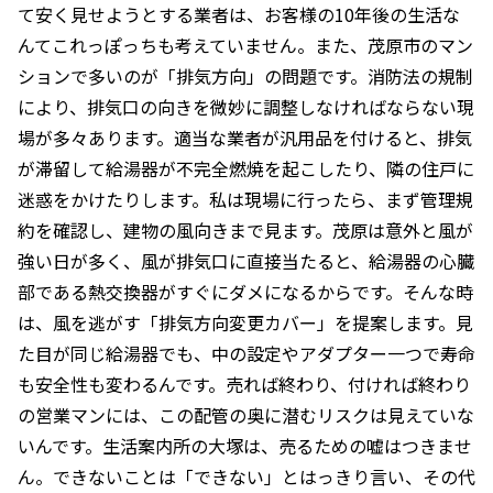
て安く見せようとする業者は、お客様の10年後の生活な
んてこれっぽっちも考えていません。また、茂原市のマン
ションで多いのが「排気方向」の問題です。消防法の規制
により、排気口の向きを微妙に調整しなければならない現
場が多々あります。適当な業者が汎用品を付けると、排気
が滞留して給湯器が不完全燃焼を起こしたり、隣の住戸に
迷惑をかけたりします。私は現場に行ったら、まず管理規
約を確認し、建物の風向きまで見ます。茂原は意外と風が
強い日が多く、風が排気口に直接当たると、給湯器の心臓
部である熱交換器がすぐにダメになるからです。そんな時
は、風を逃がす「排気方向変更カバー」を提案します。見
た目が同じ給湯器でも、中の設定やアダプター一つで寿命
も安全性も変わるんです。売れば終わり、付ければ終わり
の営業マンには、この配管の奥に潜むリスクは見えていな
いんです。生活案内所の大塚は、売るための嘘はつきませ
ん。できないことは「できない」とはっきり言い、その代