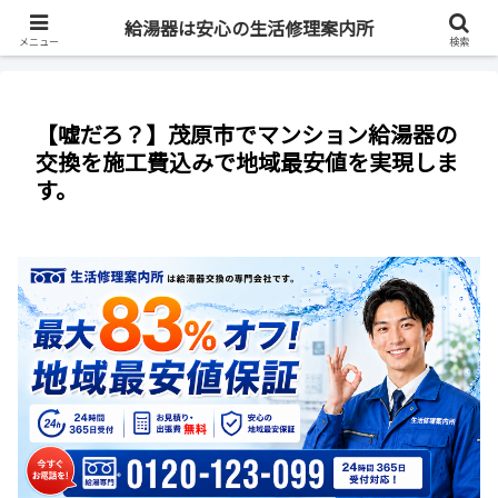
最短即日・全国対応・最大83%OFF
給湯器は安心の生活修理案内所
メニュー
検索
【嘘だろ？】茂原市でマンション給湯器の
交換を施工費込みで地域最安値を実現しま
す。