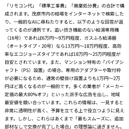
「リモコン代」「標準工事費」「廃棄処分費」の合計で構
成されます。茂原市内の相場をインターネットで検索した
り、一般的なAIに尋ねたりすると、以下のような回答が返
ってくるのが通例です。追い炊き機能のない給湯専用機
（16号）であれば6万円〜9万円程度、ガスふろ給湯器
（オートタイプ・20号）なら13万円〜18万円程度、高効
率なエコジョーズタイプであれば18万円〜25万円程度が
目安とされています。また、マンション特有の「パイプシ
ャフト（PS）設置」の場合、専用のアダプターや取付枠
が必要になるため、通常の壁掛け設置よりも1万円〜2万
円ほど高くなるのが一般的です。多くの業者が「メーカー
定価の最大80%オフ」といった派手な広告を出し、地域
最安値を競い合っています。これらの情報は、一見すると
非常に透明性が高く、予算を立てる上で役立つように見え
ます。しかし、これらはあくまで「最もスムーズに、追加
部材なしで交換が完了した場合」の理想論に過ぎません。