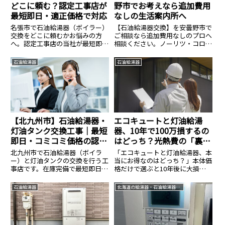
どこに頼む？認定工事店が
野市でお考えなら追加費用
最短即日・適正価格で対応
なしの生活案内所へ
名張市で石油給湯器（ボイラー）
【石油給湯器交換】を安曇野市で
交換をどこに頼むかお悩みの方
ご相談なら追加費用なしのプロへ
へ。認定工事店の当社が最短即日
相談ください。ノーリツ・コロナ
で出張交換します。直圧式・エコ
等全メーカー対応、費用相場のご
フィールの在庫多数。寒冷地特有
相談は14.8万円〜。見積無料・24
石油給湯器
石油給湯器
の凍結対策も万全に、資格保有者
時間365日受付中。安心の生活案
が工事費込みの適正価格で施工。
内所へ。
見積もり無料。
【北九州市】石油給湯器・
エコキュートと灯油給湯
灯油タンク交換工事｜最短
器、10年で100万損するの
即日・コミコミ価格の認定
はどっち？光熱費の「裏
施工店
側」を完全試算
北九州市で石油給湯器（ボイラ
「エコキュートと灯油給湯器、本
ー）と灯油タンクの交換を行う工
当にお得なのはどっち？」本体価
事店です。在庫完備で最短即日対
格だけで選ぶと10年後に大損す
応。液化石油ガス設備士が凍結対
るリスクも。現場歴25年のプロ
策を含めた確実な施工を行いま
がランニングコストの分岐点、交
石油給湯器
北海道の給湯器・石油給湯器交換なら生活案内所
す。本体＋標準工事＋処分費の総
換工事の隠れ費用、2025年最新
額提示。
補助金まで徹底比較。絶対に後悔
しない選び方を解説します。