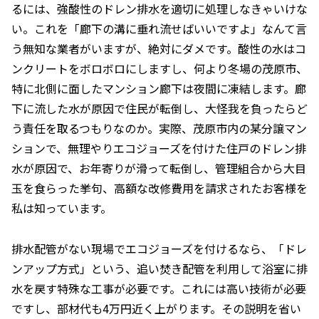
るには、強酸性のドレン排水を適切に処理しなきゃいけな
い。これを「廊下の溝に垂れ流せばいいですよ」なんて言
う無知な業者がいますが、絶対にダメです。酸性の水はコ
ンクリートをボロボロにしますし、何より冬場の茂原市、
特に北側に面したマンション廊下は夜間に凍結します。廊
下に流した水が原因で住民が転倒し、大怪我を負ったらど
う責任を取るつもりなのか。実際、茂原市内の某分譲マン
ションで、無理やりエコジョーズを付けた住戸のドレン排
水が原因で、お年寄りが滑って転倒し、管理組合から大目
玉を食らった挙句、高額な改修費用を請求されたお客様を
私は知っています。
排水配管がない現場でエコジョーズを付けるなら、「ドレ
ンアップ方式」という、追い焚き配管を利用して浴室に排
水を戻す特殊な工事が必要です。これには高い技術が必要
ですし、部材代も4万円近く上がります。その説明を省い