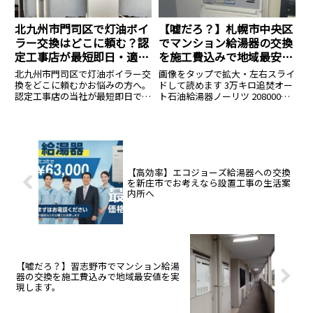
北九州市門司区で灯油ボイ
【嘘だろ？】札幌市中央区
ラー交換はどこに頼む？認
でマンション給湯器の交換
定工事店が最短即日・適正
を施工費込みで地域最安値
価格で対応
を実現します。
北九州市門司区で灯油ボイラー交
画像をタップで拡大・左右スライ
換をどこに頼むかお悩みの方へ。
ドして読めます 3万キロ追焚オー
認定工事店の当社が最短即日で出
ト石油給湯器ノーリツ 208000円
張交換します。直圧式・エコフィ
4万キロ追焚オート石油給湯器ノ
ールの在庫多数。寒冷地特有の凍
ーリツ 218000円 3万キロ給湯専
結対策も万全に、資格保有者が工
用 石油給湯器ノーリツ 4万キロ給
事費込みの適正価格で施工。見積
湯専用 石油給湯器ノーリツお急
もり無料。
ぎの方は...
【高効率】エコジョーズ給湯器への交換
を新庄市でお考えなら設置工事の生活案
内所へ
【嘘だろ？】習志野市でマンション給湯
器の交換を施工費込みで地域最安値を実
現します。