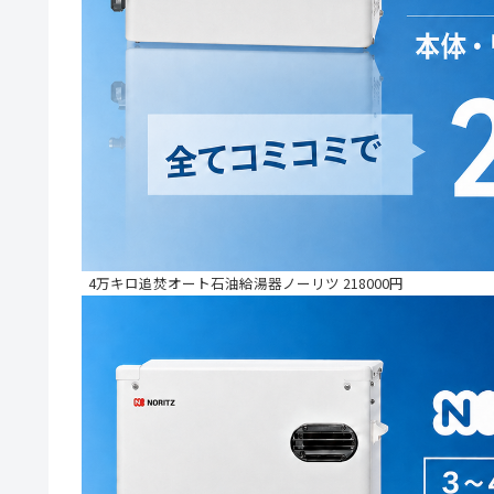
4万キロ追焚オート石油給湯器ノーリツ 218000円