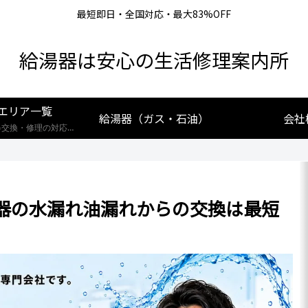
最短即日・全国対応・最大83%OFF
給湯器は安心の生活修理案内所
エリア一覧
給湯器（ガス・石油）
会社
【全国対応】給湯器交換・修理の対応エリア一覧。北海道から沖縄まで、創業25年の実績あるプロが最短即日で駆けつけます。リンナイ・ノーリツ・パロマなど全メーカー対応。お住まいの地域の施工事例や費用相場をご確認いただけます。
器の水漏れ油漏れからの交換は最短