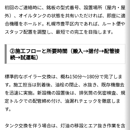
初回のご連絡時に、銘板の型式番号、設置場所（屋内・屋
外）、オイルタンクの状態を共有いただければ、即座に適
合機種をホールド。札幌市豊平区内であれば、ルート便や
スタッフ配置を調整し、最短での完工を目指します。
②施工フローと所要時間（搬入→据付→配管接
続→試運転）
標準的なボイラー交換は、概ね150分〜180分で完了しま
す。施工担当は到着後、油栓の閉止、水抜き、既存機撤去
を迅速に実施。新設機の設置後は、排気筒の気密検査、規
定トルクでの配管締め付け、油漏れチェックを徹底しま
す。
タンク交換を伴う場合は、灯油の移設とエア抜き作業を含