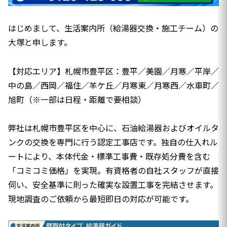
はじめまして、生活案内所（給湯器交換・施工チーム）の
大塚と申します。
【対応エリア】札幌市豊平区：豊平／美園／月寒／平岸／
中の島／西岡／福住／羊ケ丘／月寒東／月寒西／水車町／
旭町（※一部は日程・距離で要相談）
弊社は札幌市豊平区を中心に、石油給湯器およびオイルタ
ンクの交換を専門に行う認定工事店です。独自の仕入れル
ートにより、本体代金・標準工事費・既存処分費を含む
「コミコミ価格」を実現。有資格者の自社スタッフが直接
伺い、安全基準に則った確実な設置工事を完結させます。
現地調査のご依頼から最短即日の対応が可能です。