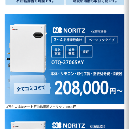
3万キロ追焚オート石油給湯器ノーリツ 208000円