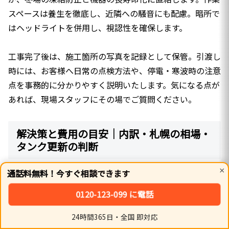
スペースは養生を徹底し、近隣への騒音にも配慮。暗所で
はヘッドライトを併用し、視認性を確保します。
工事完了後は、施工箇所の写真を記録として保管。引渡し
時には、お客様へ日常の点検方法や、停電・寒波時の注意
点を事務的に分かりやすく説明いたします。気になる点が
あれば、現場スタッフにその場でご質問ください。
解決策と費用の目安｜内訳・札幌の相場・
タンク更新の判断
×
通話料無料！今すぐ相談できます
石油給湯器の故障に際しては、機器の寿命だけでなく、オ
0120-123-099 に電話
イルタンクや煙突の状態を含めた総合的な判断が求められ
ます。ここでは、工事費込みの総額見積りの考え方と、費
24時間365日・全国 即対応
ホーム
シェア
トップ
サイドバー
用を左右する技術的なポイントを整理します。