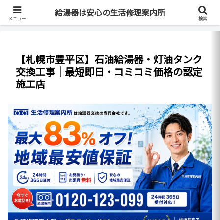
最短即日・全国対応・最大83%OFF
給湯器は安心の生活修理案内所
メニュー
検索
【札幌市豊平区】石油給湯器・灯油タンク
交換工事｜最短即日・コミコミ価格の認定
施工店