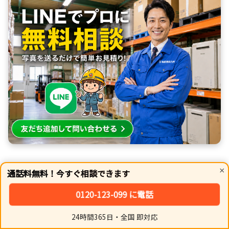
×
通話料無料！今すぐ相談できます
0120-123-099 に電話
24時間365日・全国 即対応
LINEで気軽にプロに相談
ホーム
シェア
トップ
サイドバー