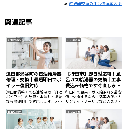
給湯器交換の生活修理案内所
関連記事
石油給湯器
石油給湯器
遠田郡涌谷町の石油給湯器
【行田市】即日対応可！風
修理・交換｜最短即日でボ
呂ガス給湯器の交換｜工事
イラー復旧対応
費込み価格ですぐ直しま
す。
遠田郡涌谷町で石油給湯器（灯油
行田市で風呂・ガス給湯器を最安
ボイラー）の故障・水漏れ・凍結
値で交換するなら生活案内所へ！
なら最短即日で対応します。ノー
リンナイ・ノーリツなど人気メー
リツ・コロナなど全メーカー修
カーが最大83%OFF。表示価格は
理・交換可能。有資格者が適正価
安心の【工事費込み・処分費込
石油給湯器
石油給湯器
格で施工、見積りは無料です。
み】です。まずは無料お見積もり
を！