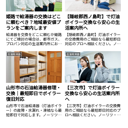
姫路で給湯器の交換はどこ
【隠岐郡西ノ島町】で灯油
に頼むべき？地域最安値プ
ボイラー交換なら安心の生
ランをご案内します
活案内所へ
給湯器を交換をどこに頼むか姫路
【隠岐郡西ノ島町】灯油ボイラー
にてご検討の場合は、都市ガス、
の交換費用のご相談なら最短即日
プロパン対応の生活案内所にお声
対応のプロへ相談ください。ノー
掛けください。
リツ・コロナ等全メーカー対応、
費用のご相談は14.8万円〜。見積
石油給湯器
石油給湯器
無料・24時間365日受付中。安心
の生活案内所へ。
山形市の石油給湯器修理・
【三次市】で灯油ボイラー
交換｜最短即日でボイラー
交換なら安心の生活案内所
復旧対応
へ
山形市で石油給湯器（灯油ボイラ
【三次市】灯油ボイラーの交換費
ー）の故障・水漏れ・凍結なら最
用のご相談なら最短即日対応のプ
短即日で対応します。ノーリツ・
ロへ相談ください。ノーリツ・コ
コロナなど全メーカー修理・交換
ロナ等全メーカー対応、費用のご
可能。有資格者が適正価格で施
相談は14.8万円〜。見積無料・24