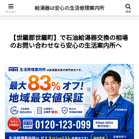
最短即日・全国対応・最大83%OFF
給湯器は安心の生活修理案内所
メニュー
検索
【世羅郡世羅町】で石油給湯器交換の相場
のお問い合わせなら安心の生活案内所へ